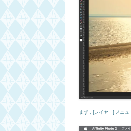
まず，[レイヤー] メニ